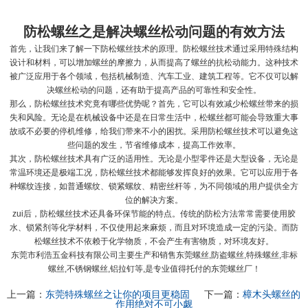
防松螺丝
之是解决螺丝松动问题的有效方法
首先，让我们来了解一下
防松螺丝
技术的原理。防松螺丝技术通过采用特殊结构
设计和材料，可以增加螺丝的摩擦力，从而提高了螺丝的抗松动能力。这种技术
被广泛应用于各个领域，包括机械制造、汽车工业、建筑工程等。它不仅可以解
决螺丝松动的问题，还有助于提高产品的可靠性和安全性。
那么，防松螺丝技术究竟有哪些优势呢？首先，它可以有效减少松螺丝带来的损
失和风险。无论是在机械设备中还是在日常生活中，松螺丝都可能会导致重大事
故或不必要的停机维修，给我们带来不小的困扰。采用防松螺丝技术可以避免这
些问题的发生，节省维修成本，提高工作效率。
其次，防松螺丝技术具有广泛的适用性。无论是小型零件还是大型设备，无论是
常温环境还是极端工况，防松螺丝技术都能够发挥良好的效果。它可以应用于各
种螺纹连接，如普通螺纹、锁紧螺纹、精密丝杆等，为不同领域的用户提供全方
位的解决方案。
zui后，防松螺丝技术还具备环保节能的特点。传统的防松方法常常需要使用胶
水、锁紧剂等化学材料，不仅使用起来麻烦，而且对环境造成一定的污染。而防
松螺丝技术不依赖于化学物质，不会产生有害物质，对环境友好。
东莞市利浩五金科技有限公司主要生产和销售东莞螺丝,防盗螺丝,特殊螺丝,非标
螺丝,不锈钢螺丝,铝拉钉等,是专业值得托付的东莞螺丝厂！
上一篇：
东莞特殊螺丝之让你的项目更稳固
下一篇：
樟木头螺丝的
作用绝对不可小觑